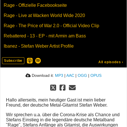
Rage - Offizielle Facebookseite
Rage - Live at Wacken World Wide 2020
Rage - The Price of War 2.0 - Official Video Clip
Rebattered - 13 - EP - mit Armin am Bass
Ibanez - Stefan Weber Artist Profile
Subscribe
All episodes
›
Download it:
MP3
|
AAC
|
OGG
|
OPUS
Hallo allerseits, mein heutiger Gast ist mein lieber
Freund, der deutsche Metal-Gitarrist Stefan Weber.
Wir sprechen u.a. über die Corona-Krise als Chance und
Stefans Einstieg in die legendäre deutsche Metalband
"Rage", Stefans Anfänge als Gitarrist, die Auswirkungen