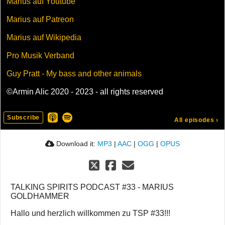
Marius auf Youtube
Marius auf Patreon
Marius auf Wikipedia
Pro Musik Verband
Guy Pratt - My bass and other animals
©Armin Alic 2020 - 2023 - all rights reserved
Subscribe
All episodes
›
Download it:
MP3
|
AAC
|
OGG
|
OPUS
TALKING SPIRITS PODCAST #33 - MARIUS
GOLDHAMMER
Hallo und herzlich willkommen zu TSP #33!!!