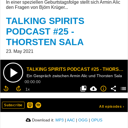
In einer speziellen Geburtstagsfolge stellt sich Armin Alic
den Fragen von Björn Krüger...
TALKING SPIRITS
PODCAST #25 -
THORSTEN SALA
23. May 2021
TALKING SPIRITS PODCAST #25 - THORSTEN SALA
Ein Gespräch zwischen Armin Alic und Thorsten Sala
00:00:00
Subscribe
All episodes
›
Download it:
MP3
|
AAC
|
OGG
|
OPUS