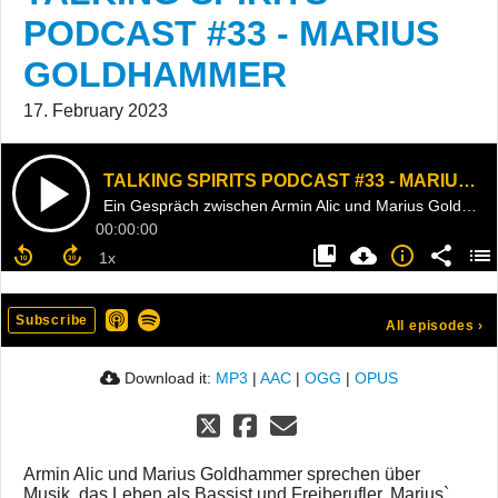
PODCAST #33 - MARIUS
GOLDHAMMER
17. February 2023
TALKING SPIRITS PODCAST #33 - MARIUS GOLDHAMMER
Ein Gespräch zwischen Armin Alic und Marius Goldhammer
00:00:00
Subscribe
All episodes
›
Download it:
MP3
|
AAC
|
OGG
|
OPUS
Armin Alic und Marius Goldhammer sprechen über
Musik, das Leben als Bassist und Freiberufler, Marius`