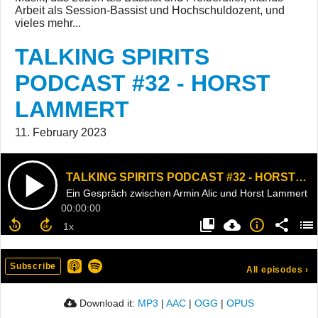
Arbeit als Session-Bassist und Hochschuldozent, und
vieles mehr...
TALKING SPIRITS
PODCAST #32 - HORST
LAMMERT
11. February 2023
TALKING SPIRITS PODCAST #32 - HORST LAMMERT
Ein Gespräch zwischen Armin Alic und Horst Lammert
00:00:00
Subscribe
All episodes
›
Download it:
MP3
|
AAC
|
OGG
|
OPUS