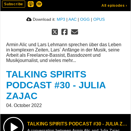
Subscribe
All episodes
›
Download it:
MP3
|
AAC
|
OGG
|
OPUS
Armin Alic und Lars Lehmann sprechen über das Leben
in komplexen Zeiten, Lars´ Anfänge in der Musik, seine
Arbeit als Freelance-Bassist, Bassdozent und
Musikjournalist, und vieles mehr...
TALKING SPIRITS
PODCAST #30 - JULIA
ZAJAC
04. October 2022
TALKING SPIRITS PODCAST #30 - JULIA ZAJAC
A conversation between Armin Alic and Julia Zajac