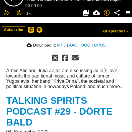
00:00:00
Subscribe
All episodes
›
Download it:
MP3
|
AAC
|
OGG
|
OPUS
Armin Alic and Julia Zajac are discussing Julia´s love
towards the traditional music and culture of former
Yugoslavia, her band "Kriva Drina", the societal and
political situation in nowadays Poland, and much more...
TALKING SPIRITS
PODCAST #29 - DÖRTE
BALD
04. September 2022