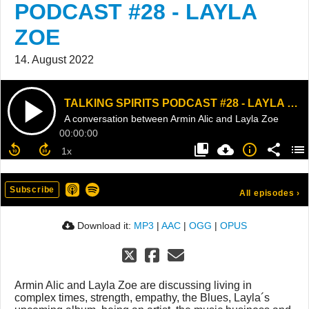
PODCAST #28 - LAYLA
ZOE
14. August 2022
TALKING SPIRITS PODCAST #28 - LAYLA ZOE
A conversation between Armin Alic and Layla Zoe
00:00:00
Subscribe
All episodes
›
Download it:
MP3
|
AAC
|
OGG
|
OPUS
Armin Alic and Layla Zoe are discussing living in
complex times, strength, empathy, the Blues, Layla´s