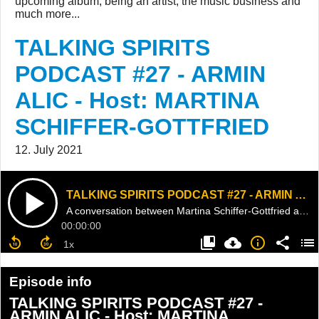
upcoming album, being an artist, the music business and
much more...
TALKING SPIRITS
PODCAST #27 - ARMIN
ALIC - Host: MARTINA
SCHIFFER-GOTTFRIED
12. July 2021
TALKING SPIRITS PODCAST #27 - ARMIN ALIC - Host: MARTINA SCHIFFER-GOTTFRIED
A conversation between Martina Schiffer-Gottfried and Armin Alic
00:00:00
Episode info
TALKING SPIRITS PODCAST #27 -
ARMIN ALIC - Host: MARTINA