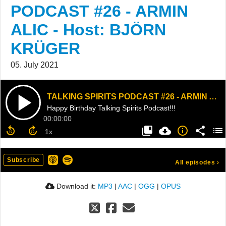
PODCAST #26 - ARMIN
ALIC - Host: BJÖRN
KRÜGER
05. July 2021
TALKING SPIRITS PODCAST #26 - ARMIN ALIC - Host: BJÖRN KRÜGER
Happy Birthday Talking Spirits Podcast!!!
00:00:00
Subscribe
All episodes
›
Download it:
MP3
|
AAC
|
OGG
|
OPUS