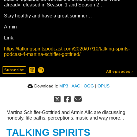
already released in Season 1 and Season 2…
Stay healthy and have a great summer…
Armin
Link:
https://talkingspiritspodcast.com/2020/07/10/talking-spirits-
podcast-4-martina-schiffer-gottfried/
Subscribe
All episodes
›
Download it:
MP3
|
AAC
|
OGG
|
OPUS
Martina Schiffer-Gottfried and Armin Alic are discussing
honesty, life paths, perceptions, music and way more...
TALKING SPIRITS